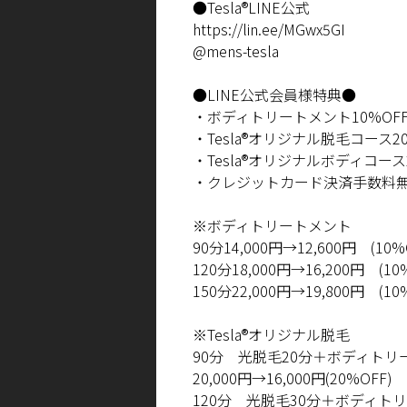
●
Tesla®LINE
公式
https://lin.ee/MGwx5GI
@mens-tesla
●
LINE
公式会員様特典
●
・ボディトリートメント
10%OF
・
Tesla®
オリジナル脱毛コース
2
・
Tesla®
オリジナルボディコース
・クレジットカード決済手数料
※ボディトリートメント
90
分
14,000
円
→12,600
円
(10%
120
分
18,000
円
→16,200
円
(10
150
分
22,000
円
→19,800
円
(10
※
Tesla®
オリジナル脱毛
90
分 光脱毛
20
分＋ボディトリ
20,000
円
→16,000
円
(20%OFF)
120
分 光脱毛
30
分＋ボディト