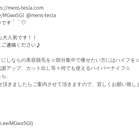
ps://mens-tesla.com
.ee/MGwx5Gl
@mens-tesla
いです＾＾♡
も大人気です！！
にご連絡ください♪
イにしならの美容脱毛を☆部分集中で痩せたい方にはハイフを
代謝アップ、カット出し等々何でも使えるハイパーナイフ☆
たら、
わせ頂きましたらご案内させて頂きますので、宜しくお願い致し
lin.ee/MGwx5Gl
)