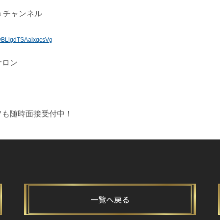
esla チャンネル
jyBLlgdTSAaixqcsVg
ンサロン
フも随時面接受付中！
一覧へ戻る