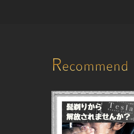
R
ecommend