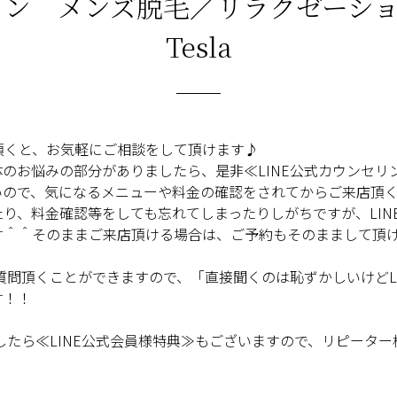
ン メンズ脱毛／リラクゼーション
Tesla
頂くと、お気軽にご相談をして頂けます
♪
体のお悩みの部分がありましたら、是非≪
LINE
公式カウンセリ
いので、気になるメニューや料金の確認をされてからご来店頂
たり、料金確認等をしても忘れてしまったりしがちですが、
LIN
す＾＾そのままご来店頂ける場合は、ご予約もそのままして頂
質問頂くことができますので、「直接聞くのは恥ずかしいけど
L
す！！
したら
≪LINE
公式会員様特典
≫
もございますので、リピーター