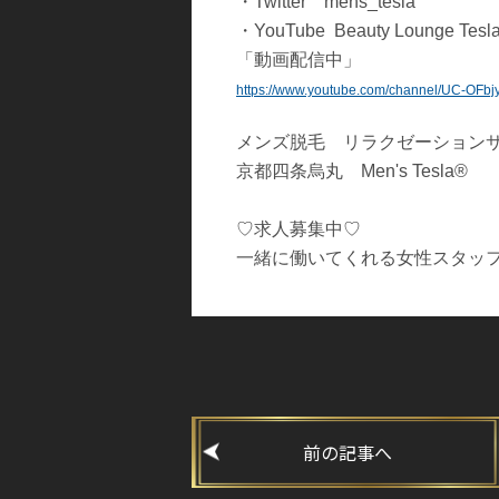
・Twitter mens_tesla
・YouTube Beauty Lounge T
「動画配信中」
https://www.youtube.com/channel/UC-OFb
メンズ脱毛 リラクゼーショ
京都四条烏丸 Men's Tesla®
♡求人募集中♡
一緒に働いてくれる女性スタッ
前の記事へ