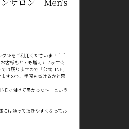
サロン Men's
ング
≫
をご利用くださいませ＾＾
くお客様もとても増えています☆
E
では残りますので「公式
LINE
」
けますので、手間も省けるかと思
INE
で聞けて良かった～」という
様には通って頂きやすくなってお