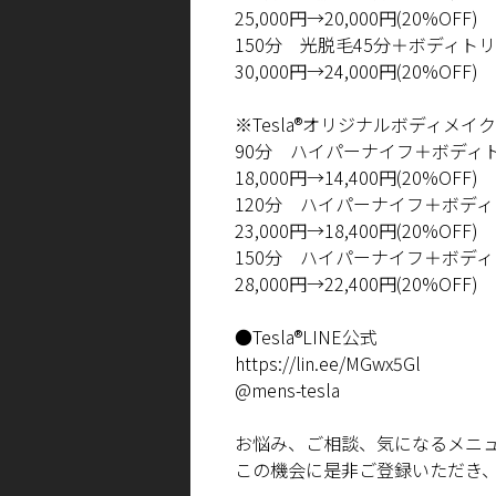
25,000
円
→20,000
円
(20%OFF)
150
分 光脱毛
45
分＋ボディト
30,000
円
→24,000
円
(20%OFF)
※
Tesla®
オリジナルボディメイク
90
分 ハイパーナイフ＋ボディ
18,000
円
→14,400
円
(20%OFF)
120
分 ハイパーナイフ＋ボデ
23,000
円
→18,400
円
(20%OFF)
150
分 ハイパーナイフ＋ボデ
28,000
円
→22,400
円
(20%OFF)
●
Tesla®LINE
公式
https://lin.ee/MGwx5Gl
@mens-tesla
お悩み、ご相談、気になるメニ
この機会に是非ご登録いただき