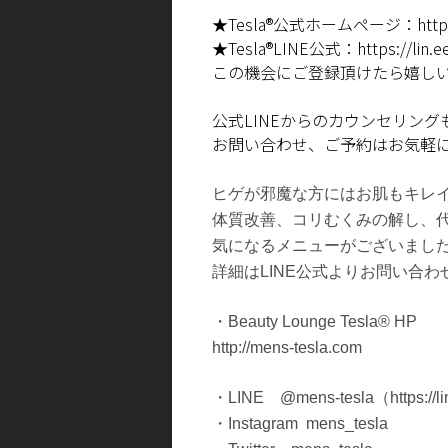
★
Tesla®
公式ホームページ：
htt
★
Tesla®LINE
公式：
https://lin
この機会にご登録頂けたら嬉し
公式
LINE
からのカウンセリング
お問い合わせ、ご予約はお気軽
ヒゲが邪魔な方にはお肌もキレ
体質改善、コリむくみの解し、
気になるメニューがございまし
詳細はLINE公式よりお問い合
・Beauty Lounge Tesla® HP
http://mens-tesla.com
・LINE @mens-tesla（
https://
・Instagram mens_tesla