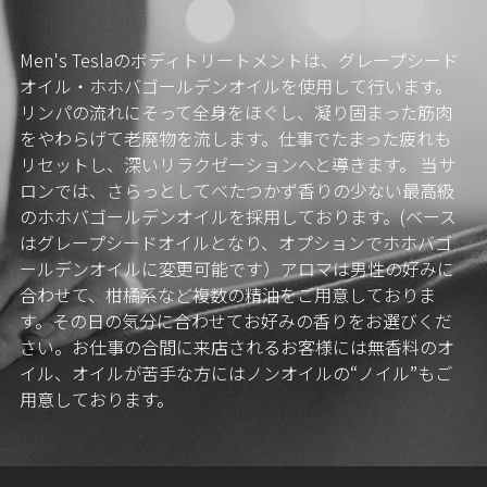
Men's Teslaのボディトリートメントは、グレープシード
オイル・ホホバゴールデンオイルを使用して行います。
リンパの流れにそって全身をほぐし、凝り固まった筋肉
をやわらげて老廃物を流します。仕事でたまった疲れも
リセットし、深いリラクゼーションへと導きます。 当サ
ロンでは、さらっとしてべたつかず香りの少ない最高級
のホホバゴールデンオイルを採用しております。(ベース
はグレープシードオイルとなり、オプションでホホバゴ
ールデンオイルに変更可能です）アロマは男性の好みに
合わせて、柑橘系など複数の精油をご用意しておりま
す。その日の気分に合わせてお好みの香りをお選びくだ
さい。お仕事の合間に来店されるお客様には無香料のオ
イル、オイルが苦手な方にはノンオイルの“ノイル”もご
用意しております。