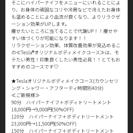
そこにハイパーナイフをメニューにいれることによ
り、お身体の頑固なコリや冷房などで冷えたお身体
も温めることにより血流が良くなり、よりリラクゼ
ーション効果が
UP
します。
痩せたいところに当てることで代謝
UP
！！痩せや
すい体づくりが可能になります！！
リラクゼーション効果、体質改善効果が見込めるこ
の≪
Tesla®
オリジナルボディメイクコース≫は、モ
テたい男性！印象良くしたい男性必見！！とてもお
すすめのコースです♡
★
Tesla
オリジナルボディメイクコース
(
カウンセリ
ング・シャワー・アフターティ時間別
40
分
)
≪ご新規様≫
90
分 ハイパーナイフ＋ボディトリートメント
18,000
円→
9,000
円
(50%OFF)
120
分 ハイパーナイフ＋ボディトリートメント
23,000
円→
11,500
円
(50%OFF)
150
分 ハイパーナイフ＋ボディトリートメント