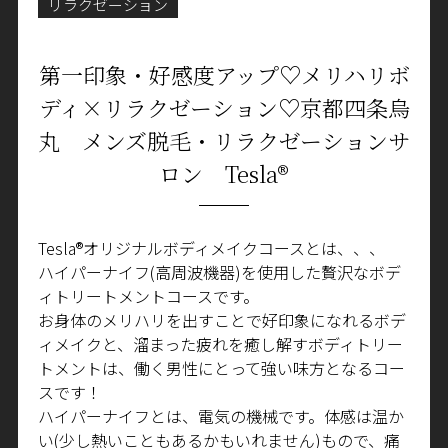
リラクゼーション
第一印象・好感度アップ♡メリハリボ
ディ×リラクゼーション♡京都四条烏
丸 メンズ脱毛・リラクゼーションサ
ロン Tesla®
Tesla®
オリジナルボディメイクコースとは、、、
ハイパーナイフ
(
高周波機器
)
を使用した贅沢なボデ
ィトリートメントコースです。
お身体のメリハリを出すことで好印象になれるボデ
ィメイクと、溜まった疲れを癒し解すボディトリー
トメントは、働く男性にとって強い味方となるコー
スです！
ハイパーナイフとは、電気の機械です。体感は温か
い
(
少し熱いこともあるかもいれません
)
もので、痛