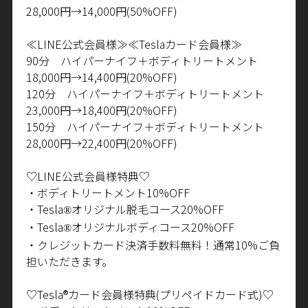
28,000
円→
14,000
円
(50%OFF)
≪
LINE
公式会員様≫≪
Tesla
カード会員様≫
90
分 ハイパーナイフ＋ボディトリートメント
18,000
円→
14,400
円
(20%OFF)
120
分 ハイパーナイフ＋ボディトリートメント
23,000
円→
18,400
円
(20%OFF)
150
分 ハイパーナイフ＋ボディトリートメント
28,000
円→
22,400
円
(20%OFF)
♡
LINE
公式会員様特典♡
・ボディトリートメント
10%OFF
・
Tesla
オリジナル脱毛コース
20%OFF
®
・
Tesla
オリジナルボディコース
20%OFF
®
・クレジットカード決済手数料無料！通常
10%
ご負
担いただきます。
♡
Tesla®
カード会員様特典
(
プリペイドカード式
)
♡