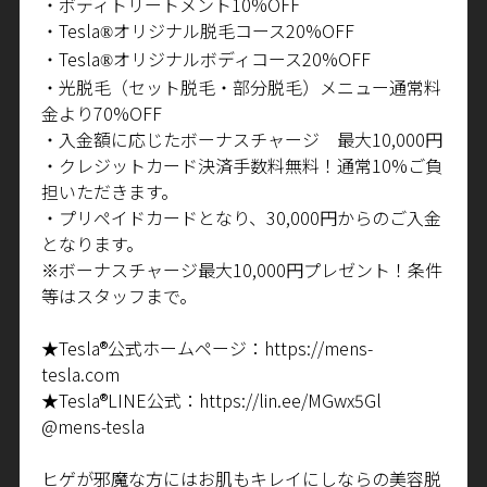
・ボディトリートメント
10%OFF
・
Tesla
オリジナル脱毛コース
20%OFF
®
・
Tesla
オリジナルボディコース
20%OFF
®
・光脱毛（セット脱毛・部分脱毛）メニュー通常料
金より
70%OFF
・入金額に応じたボーナスチャージ 最大
10,000
円
・クレジットカード決済手数料無料！通常
10%
ご負
担いただきます。
・プリペイドカードとなり、
30,000
円からのご入金
となります。
※ボーナスチャージ最大
10,000
円プレゼント！条件
等はスタッフまで。
★
Tesla®
公式ホームページ：
https://mens-
tesla.com
★
Tesla®LINE
公式：
https://lin.ee/MGwx5Gl
@mens-tesla
ヒゲが邪魔な方にはお肌もキレイにしならの美容脱