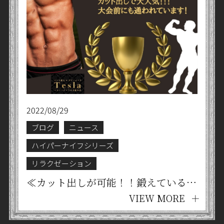
2022/08/29
ブログ
ニュース
ハイパーナイフシリーズ
リラクゼーション
≪カット出しが可能！！鍛えている方必見♪大会前にも大人気♡Tesla®オリジナルボディメイクコース≫京都四条烏丸 メンズ脱毛・リラクゼーションサロン Tesla®
VIEW MORE