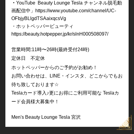
・
YouTube Beauty Lounge Tesla
チャンネル脱毛動
画配信中」
https://www.youtube.com/channel/UC-
OFbjyBLlgdTSAaixqcsVg
・ホットペッパービューテ
ィ
https://beauty.hotpepper.jp/kr/slnH000508097/
営業時間
:11
時〜
26
時
(
最終受付
24
時
)
定休日 不定休
ホットペッパーからのご予約がお勧め！
お問い合わせは、
LINE・
インスタ、どこからでもお
待ち致しております
☆
Tesla
カード導入
♪
更にお得にご利用可能な
Tesla
カ
ード会員様大募集中！
Men's Beauty Lounge Tesla
宮沢