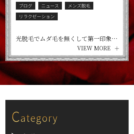
ブログ
ニュース
メンズ脱毛
リラクゼーション
光脱毛でムダ毛を無くして第一印象アップ！好感度アップへのお手伝い♡京都四条烏丸 メンズ脱毛・リラクゼーションサロン Men's Tesla
VIEW MORE
C
ategory