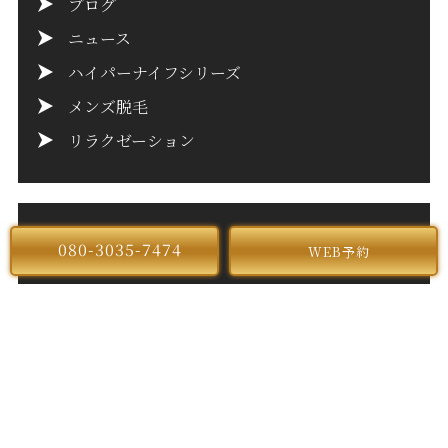
ブログ
ニュース
ハイパーナイフシリーズ
メンズ脱毛
リラクゼーション
A
080-3035-7474
rchive
WEB予約