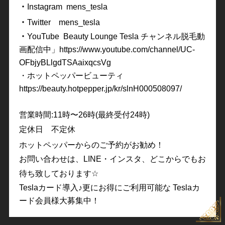
・
Instagram mens_tesla
・
Twitter
mens_tesla
・
YouTube Beauty Lounge Tesla
チャンネル脱毛動
画配信中」
https://www.youtube.com/channel/UC-
OFbjyBLlgdTSAaixqcsVg
・ホットペッパービューテ
ィ
https://beauty.hotpepper.jp/kr/slnH000508097/
営業時間
:11
時〜
26
時
(
最終受付
24
時
)
定休日 不定休
ホットペッパーからのご予約がお勧め！
お問い合わせは、
LINE・
インスタ、どこからでもお
待ち致しております
☆
Tesla
カード導入
♪
更にお得にご利用可能な
Tesla
カ
ード会員様大募集中！